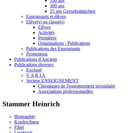
350 ans
300 ans
25 ans Geeseknäppchen
Enseignants et élèves
Elève(s) ou classe(s)
Elèves
Activités
Premières
Organisations / Publications
Publications des Enseignants
Promotions
Publications d'Anciens
Publications diverses
Exclusif
V A R I A
Secteur ENSEIGNEMENT
Chroniques de l'enseignement secondaire
Associations professionnelles
Stammer Heinrich
Biographie
Kopfrechnen
Fibel
Lesebuch