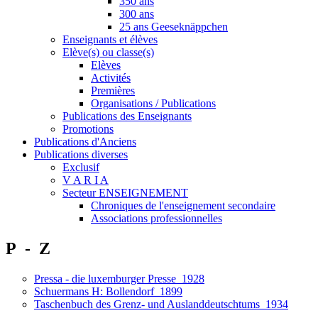
350 ans
300 ans
25 ans Geeseknäppchen
Enseignants et élèves
Elève(s) ou classe(s)
Elèves
Activités
Premières
Organisations / Publications
Publications des Enseignants
Promotions
Publications d'Anciens
Publications diverses
Exclusif
V A R I A
Secteur ENSEIGNEMENT
Chroniques de l'enseignement secondaire
Associations professionnelles
P - Z
Pressa - die luxemburger Presse 1928
Schuermans H: Bollendorf 1899
Taschenbuch des Grenz- und Auslanddeutschtums 1934