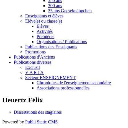
350 ans
300 ans
25 ans Geeseknäppchen
Enseignants et élèves
Elève(s) ou classe(s)
Elèves
Activités
Premières
Organisations / Publications
Publications des Enseignants
Promotions
Publications d'Anciens
Publications diverses
Exclusif
V A R I A
Secteur ENSEIGNEMENT
Chroniques de l'enseignement secondaire
Associations professionnelles
Heuertz Félix
Dissertations des stagiaires
Powered by
Publii Static CMS