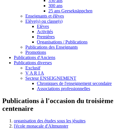
350 ans
300 ans
25 ans Geeseknäppchen
Enseignants et élèves
Elève(s) ou classe(s)
Elèves
Activités
Premières
Organisations / Publications
Publications des Enseignants
Promotions
Publications d'Anciens
Publications diverses
Exclusif
V A R I A
Secteur ENSEIGNEMENT
Chroniques de l'enseignement secondaire
Associations professionnelles
Publications à l'occasion du troisième
centenaire
organisation des études sous les jésuites
l'école monacale d'Altmunster