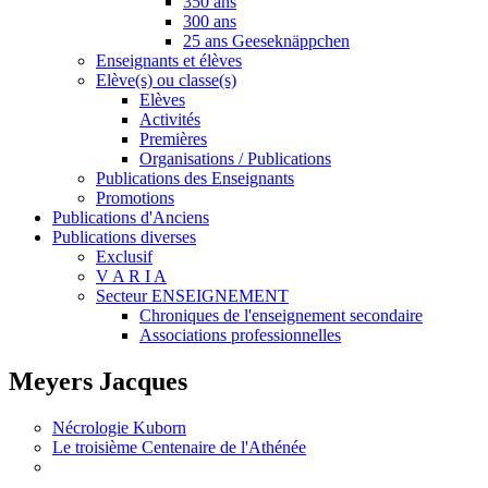
350 ans
300 ans
25 ans Geeseknäppchen
Enseignants et élèves
Elève(s) ou classe(s)
Elèves
Activités
Premières
Organisations / Publications
Publications des Enseignants
Promotions
Publications d'Anciens
Publications diverses
Exclusif
V A R I A
Secteur ENSEIGNEMENT
Chroniques de l'enseignement secondaire
Associations professionnelles
Meyers Jacques
Nécrologie Kuborn
Le troisième Centenaire de l'Athénée