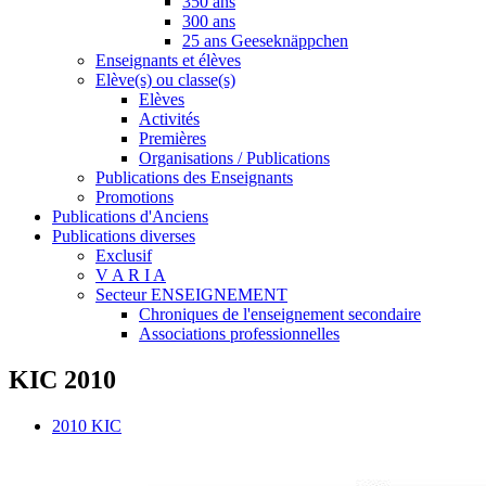
350 ans
300 ans
25 ans Geeseknäppchen
Enseignants et élèves
Elève(s) ou classe(s)
Elèves
Activités
Premières
Organisations / Publications
Publications des Enseignants
Promotions
Publications d'Anciens
Publications diverses
Exclusif
V A R I A
Secteur ENSEIGNEMENT
Chroniques de l'enseignement secondaire
Associations professionnelles
KIC 2010
2010 KIC