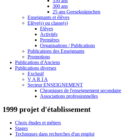
350 ans
300 ans
25 ans Geeseknäppchen
Enseignants et élèves
Elève(s) ou classe(s)
Elèves
Activités
Premières
Organisations / Publications
Publications des Enseignants
Promotions
Publications d'Anciens
Publications diverses
Exclusif
V A R I A
Secteur ENSEIGNEMENT
Chroniques de l'enseignement secondaire
Associations professionnelles
1999 projet d'établissement
Choix études et métiers
Stages
Techniques dans recherches d'un emploi